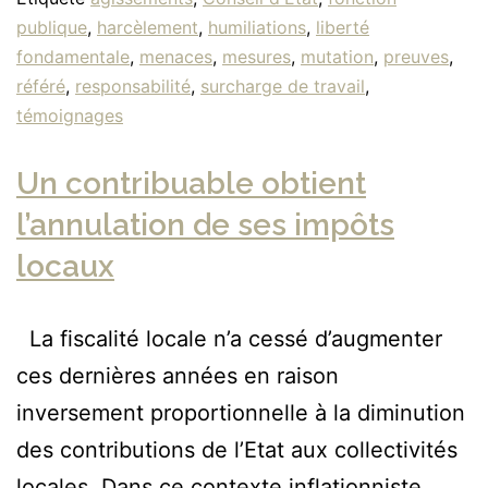
publique
,
harcèlement
,
humiliations
,
liberté
fondamentale
,
menaces
,
mesures
,
mutation
,
preuves
,
référé
,
responsabilité
,
surcharge de travail
,
témoignages
Un contribuable obtient
l’annulation de ses impôts
locaux
La fiscalité locale n’a cessé d’augmenter
ces dernières années en raison
inversement proportionnelle à la diminution
des contributions de l’Etat aux collectivités
locales. Dans ce contexte inflationniste