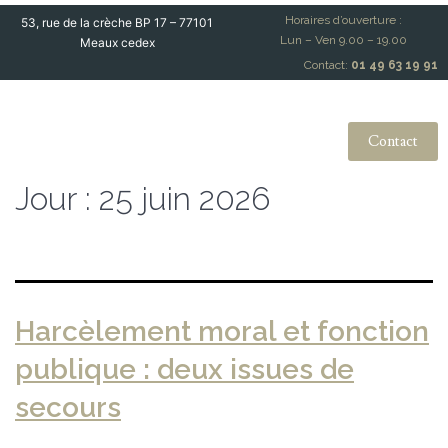
Horaires d’ouverture :
53, rue de la crèche BP 17 – 77101
Lun – Ven 9.00 – 19.00
Meaux cedex
Contact:
01 49 63 19 91
Contact
Jour :
25 juin 2026
Harcèlement moral et fonction
publique : deux issues de
secours