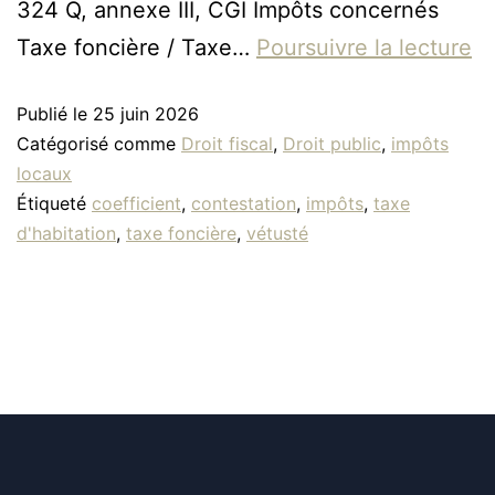
324 Q, annexe III, CGI Impôts concernés
Taxe foncière / Taxe…
Poursuivre la lecture
Publié le
25 juin 2026
Catégorisé comme
Droit fiscal
,
Droit public
,
impôts
locaux
Étiqueté
coefficient
,
contestation
,
impôts
,
taxe
d'habitation
,
taxe foncière
,
vétusté