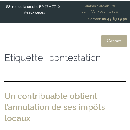
Horaires d’ouverture :
53, rue de la crèche BP 17 – 77101
Lun – Ven 9.00 – 19.00
Meaux cedex
Contact:
01 49 63 19 91
Contact
Étiquette :
contestation
Un contribuable obtient
l’annulation de ses impôts
locaux