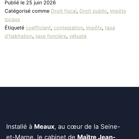
Publié le
25 juin 2026
Catégorisé comme
Droit fiscal
,
Droit public
,
impôts
locaux
Étiqueté
coefficient
,
contestation
,
impôts
,
taxe
d'habitation
,
taxe foncière
,
vétusté
Installé à
Meaux
, au cœur de la Seine-
et-Marne, le cabinet de
Maître Jean-