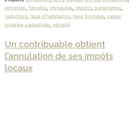
entretien
,
fiscalité
,
immeuble
,
impôts
,
paramètres
,
réduction
,
taxe d'habitation
,
taxe foncière
,
valeur
locative cadastrale
,
vétusté
Un contribuable obtient
l’annulation de ses impôts
locaux