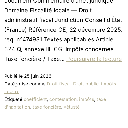
document Commentaire d’arrêt juridique
Domaine Fiscalité locale — Droit
administratif fiscal Juridiction Conseil d’État
(France) Référence CE, 22 décembre 2025,
req. n°474931 Textes applicables Article
324 Q, annexe III, CGI Impôts concernés
Taxe foncière / Taxe…
Poursuivre la lecture
Publié le
25 juin 2026
Catégorisé comme
Droit fiscal
,
Droit public
,
impôts
locaux
Étiqueté
coefficient
,
contestation
,
impôts
,
taxe
d'habitation
,
taxe foncière
,
vétusté