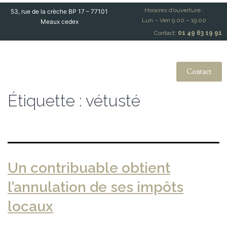
Horaires d’ouverture :
53, rue de la crèche BP 17 – 77101
Lun – Ven 9.00 – 19.00
Meaux cedex
Contact:
01 49 63 19 91
Contact
Étiquette :
vétusté
Un contribuable obtient
l’annulation de ses impôts
locaux