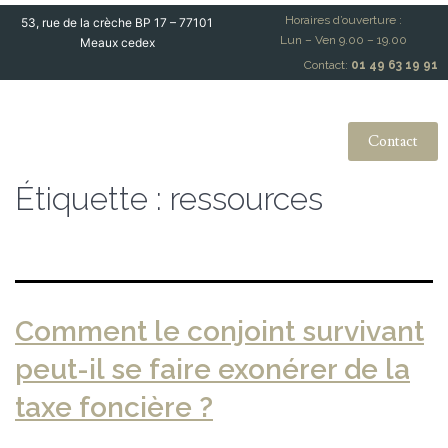
Horaires d’ouverture :
53, rue de la crèche BP 17 – 77101
Lun – Ven 9.00 – 19.00
Meaux cedex
Contact:
01 49 63 19 91
Contact
Étiquette :
ressources
Comment le conjoint survivant
peut-il se faire exonérer de la
taxe foncière ?