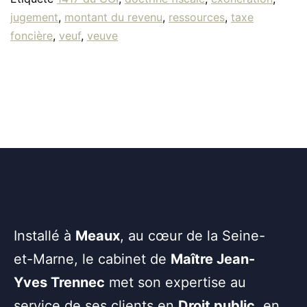
jugement
,
montant du revenu
,
ressources
,
taxe
foncière
,
veuf
,
veuve
Installé à
Meaux
, au cœur de la Seine-
et-Marne, le cabinet de
Maître Jean-
Yves Trennec
met son expertise au
service de ses clients en
Droit public
, en