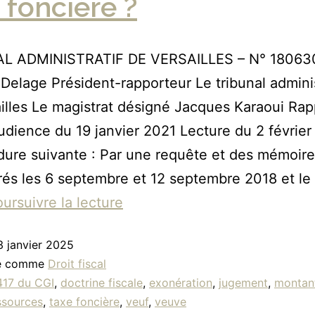
 foncière ?
L ADMINISTRATIF DE VERSAILLES – N° 18063
 Delage Président-rapporteur Le tribunal adminis
illes Le magistrat désigné Jacques Karaoui Rap
udience du 19 janvier 2021 Lecture du 2 févrie
dure suivante : Par une requête et des mémoire
rés les 6 septembre et 12 septembre 2018 et le
ursuivre la lecture
3 janvier 2025
sé comme
Droit fiscal
417 du CGI
,
doctrine fiscale
,
exonération
,
jugement
,
montan
ssources
,
taxe foncière
,
veuf
,
veuve