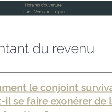
Horaires d’ouverture :
Lun – Ven 9.00 – 19.00
tant du revenu
ent le conjoint surviv
-il se faire exonérer de 