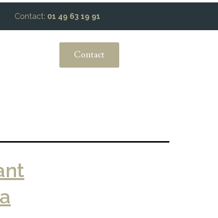
Contact:
01 49 63 19 91
Contact
ant
la