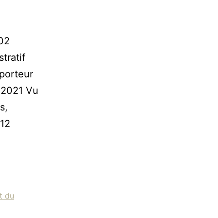
02
tratif
porteur
r 2021 Vu
s,
 12
t du