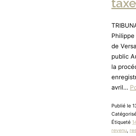
taxe
TRIBUNA
Philippe
de Versa
public A
la procé
enregist
avril…
Po
Publié le
1
Catégori
Étiqueté
1
revenu
,
re