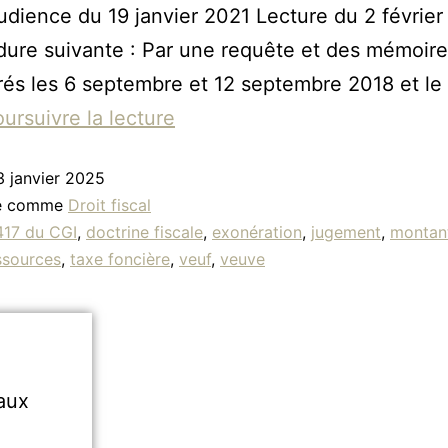
udience du 19 janvier 2021 Lecture du 2 févrie
dure suivante : Par une requête et des mémoire
rés les 6 septembre et 12 septembre 2018 et le
ursuivre la lecture
3 janvier 2025
sé comme
Droit fiscal
417 du CGI
,
doctrine fiscale
,
exonération
,
jugement
,
montan
ssources
,
taxe foncière
,
veuf
,
veuve
aux