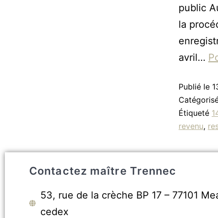
public A
la procé
enregist
avril…
Po
Publié le
1
Catégori
Étiqueté
1
revenu
,
re
Contactez maître Trennec
53, rue de la crèche BP 17 – 77101 Me
cedex