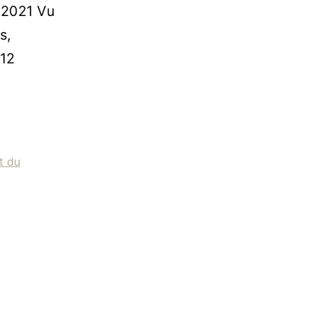
r 2021 Vu
s,
 12
t du