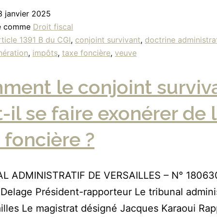
3 janvier 2025
sé comme
Droit fiscal
rticle 1391 B du CGI
,
conjoint survivant
,
doctrine administra
nération
,
impôts
,
taxe foncière
,
veuve
ent le conjoint surviv
-il se faire exonérer de 
 foncière ?
L ADMINISTRATIF DE VERSAILLES – N° 18063
 Delage Président-rapporteur Le tribunal adminis
illes Le magistrat désigné Jacques Karaoui Rap