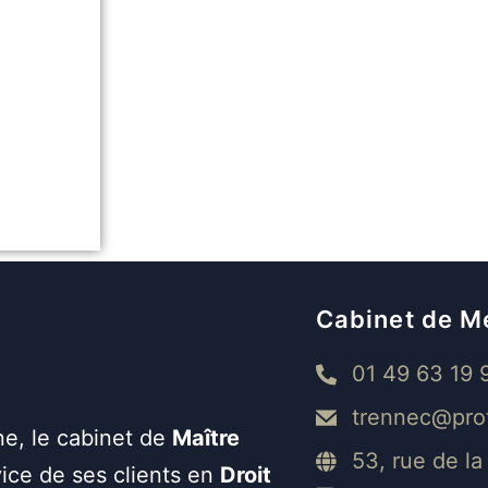
Cabinet de M
01 49 63 19 
trennec@pro
ne, le cabinet de
Maître
53, rue de l
ice de ses clients en
Droit