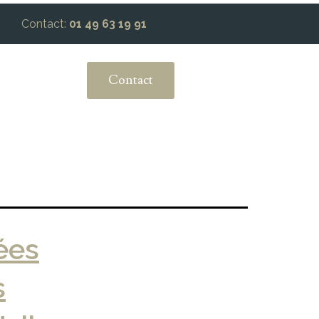
Contact:
01 49 63 19 91
Contact
ées
s