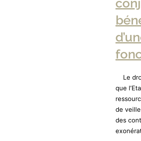
conj
béné
d’un
fonc
Le droit
que l’Eta
ressourc
de veill
des cont
exonéra