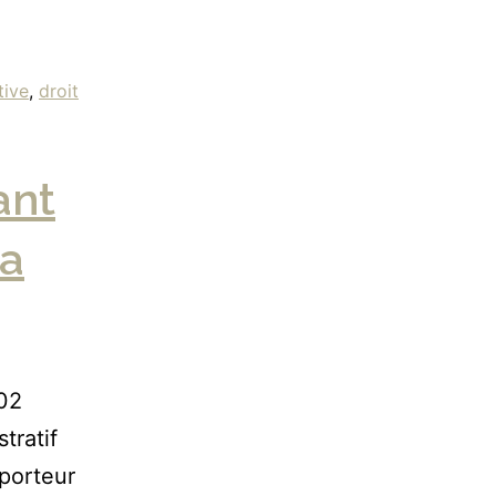
tive
,
droit
ant
la
02
tratif
porteur