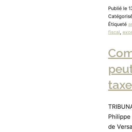
Publié le
1
Catégori
Étiqueté
a
fiscal
,
exo
Comm
peut
taxe
TRIBUNA
Philippe
de Versa