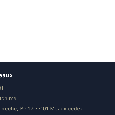
eaux
91
ton.me
a crèche, BP 17 77101 Meaux cedex