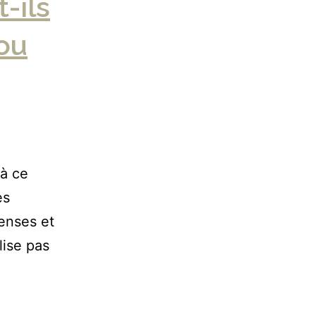
-ils
 ou
 à ce
es
penses et
lise pas