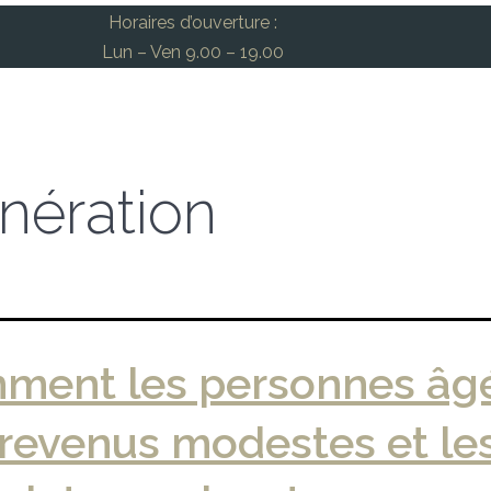
Horaires d’ouverture :
Lun – Ven 9.00 – 19.00
nération
ment les personnes âg
revenus modestes et le