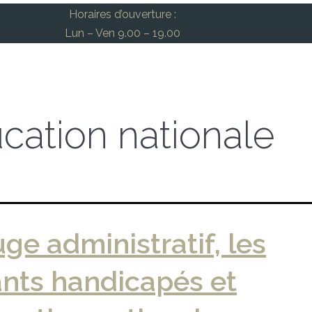
Horaires d’ouverture :
Lun – Ven 9.00 – 19.00
cation nationale
uge administratif, les
nts handicapés et