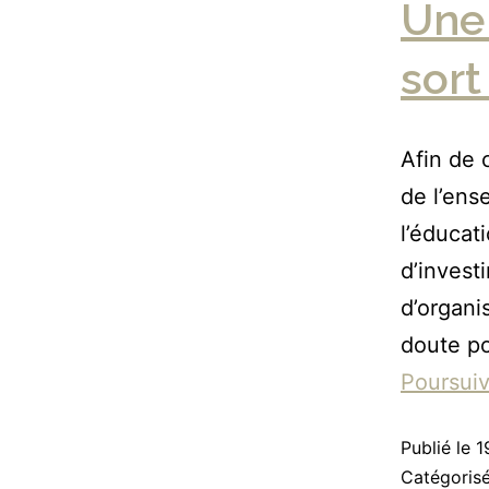
Une 
sort
Afin de 
de l’ens
l’éducat
d’invest
d’organi
doute po
Poursuiv
Publié le
1
Catégori