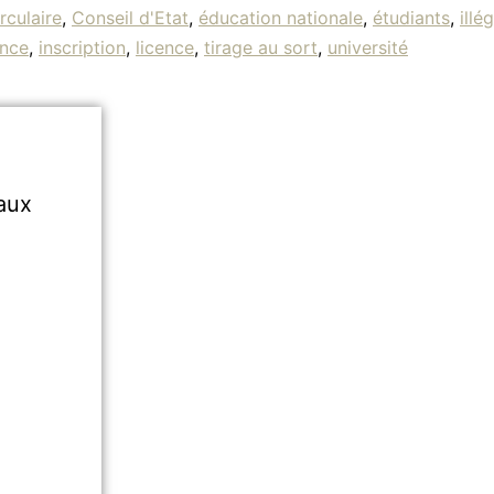
irculaire
,
Conseil d'Etat
,
éducation nationale
,
étudiants
,
illé
nce
,
inscription
,
licence
,
tirage au sort
,
université
aux