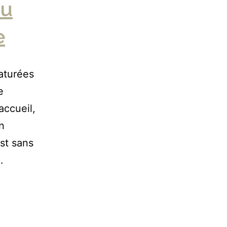
au
e
saturées
e
’accueil,
n
est sans
…