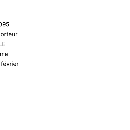
0095
orteur
LE
ème
février
,