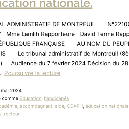
ucation nationale.
AL ADMINISTRATIF DE MONTREUIL N°221
 Mme Lamlih Rapporteure David Terme Rapp
 RÉPUBLIQUE FRANÇAISE AU NOM DU PEUP
S Le tribunal administratif de Montreuil (8
) Audience du 7 février 2024 Décision du 28 
…
Poursuivre la lecture
 mai 2024
sé comme
Education
,
handicapés
cadémie
,
accompagnant
,
aide
,
CDAPH
,
éducation nationale
s
,
recteur