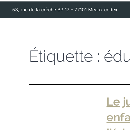
53, rue de la crèche BP 17 – 77101 Meaux cedex
Étiquette :
édu
Le j
enfa