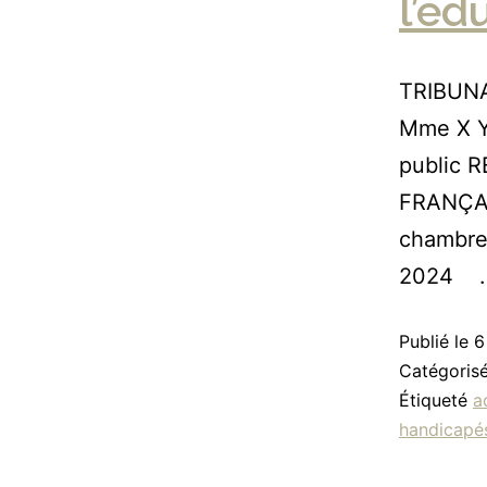
l’éd
TRIBUN
Mme X Y
public
FRANÇAI
chambre
2024 
Publié le
6
Catégori
Étiqueté
a
handicapé