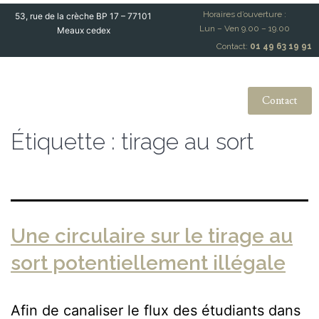
Horaires d’ouverture :
53, rue de la crèche BP 17 – 77101
Lun – Ven 9.00 – 19.00
Meaux cedex
Contact:
01 49 63 19 91
Contact
Étiquette :
tirage au sort
Une circulaire sur le tirage au
sort potentiellement illégale
Afin de canaliser le flux des étudiants dans