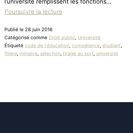
l’université remplissent les fonctions…
Poursuivre la lecture
Publié le
28 juin 2016
Catégorisé comme
Droit public
,
Université
Étiqueté
code de l'éducation
,
compétence
,
étudiant
,
filière
,
ministre
,
sélection
,
tirage au sort
,
université