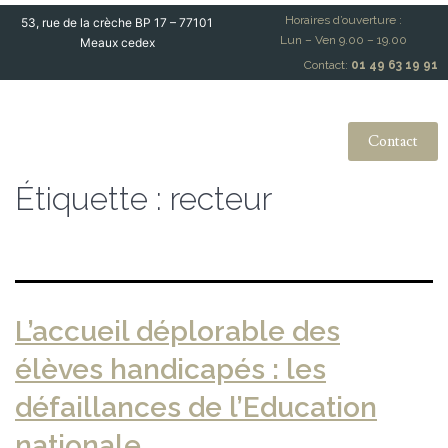
Horaires d’ouverture :
53, rue de la crèche BP 17 – 77101
Lun – Ven 9.00 – 19.00
Meaux cedex
Contact:
01 49 63 19 91
Contact
Étiquette :
recteur
L’accueil déplorable des
élèves handicapés : les
défaillances de l’Education
nationale.