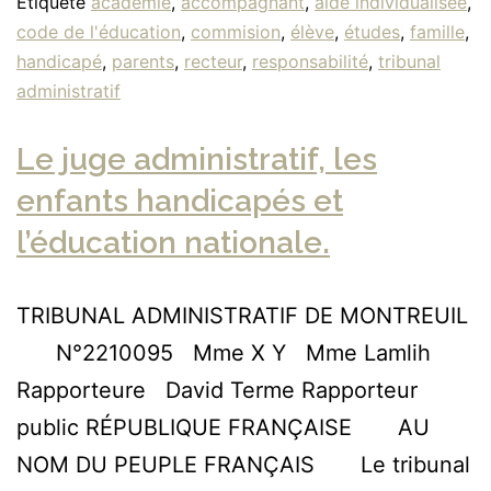
Étiqueté
académie
,
accompagnant
,
aide individualisée
,
code de l'éducation
,
commision
,
élève
,
études
,
famille
,
handicapé
,
parents
,
recteur
,
responsabilité
,
tribunal
administratif
Le juge administratif, les
enfants handicapés et
l’éducation nationale.
TRIBUNAL ADMINISTRATIF DE MONTREUIL
N°2210095 Mme X Y Mme Lamlih
Rapporteure David Terme Rapporteur
public RÉPUBLIQUE FRANÇAISE AU
NOM DU PEUPLE FRANÇAIS Le tribunal