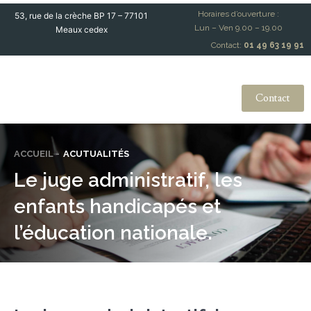
Horaires d’ouverture :
53, rue de la crèche BP 17 – 77101
Lun – Ven 9.00 – 19.00
Meaux cedex
Contact:
01 49 63 19 91
Contact
ACCUEIL -
ACUTUALITÉS
Le juge administratif, les
enfants handicapés et
l’éducation nationale.