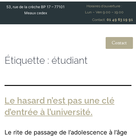
Horaires d’ouverture :
53, rue de la crèche BP 17 – 77101
Lun – Ven 9.00 – 19.00
Meaux cedex
Contact:
01 49 63 19 91
Contact
Étiquette :
étudiant
Le hasard n’est pas une clé
d’entrée à l’université.
Le rite de passage de l’adolescence à l’âge