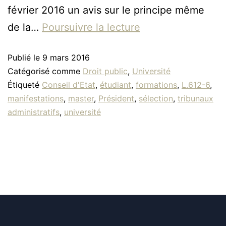
février 2016 un avis sur le principe même
de la…
Poursuivre la lecture
Publié le
9 mars 2016
Catégorisé comme
Droit public
,
Université
Étiqueté
Conseil d'Etat
,
étudiant
,
formations
,
L.612-6
,
manifestations
,
master
,
Président
,
sélection
,
tribunaux
administratifs
,
université