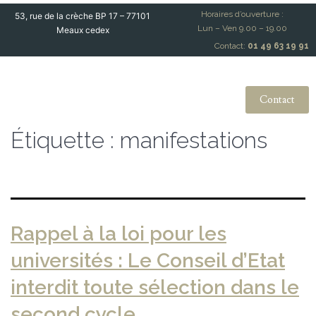
Horaires d’ouverture :
53, rue de la crèche BP 17 – 77101
Lun – Ven 9.00 – 19.00
Meaux cedex
Contact:
01 49 63 19 91
Contact
Étiquette :
manifestations
Rappel à la loi pour les
universités : Le Conseil d’Etat
interdit toute sélection dans le
second cycle