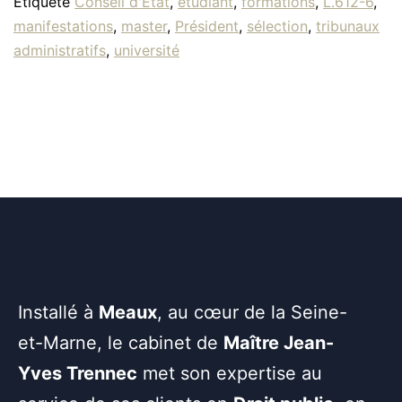
Étiqueté
Conseil d'Etat
,
étudiant
,
formations
,
L.612-6
,
manifestations
,
master
,
Président
,
sélection
,
tribunaux
administratifs
,
université
Installé à
Meaux
, au cœur de la Seine-
et-Marne, le cabinet de
Maître Jean-
Yves Trennec
met son expertise au