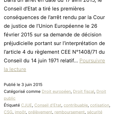
Dans un arrêt en date du 17 avril 2015, le
Conseil d’Etat a tiré les premières
conséquences de l’arrêt rendu par la Cour
de justice de l’Union Européenne le 26
février 2015 sur sa demande de décision
préjudicielle portant sur l’interprétation de
l’article 4 du règlement CEE N°1408/71 du
Conseil du 14 juin 1971 relatif…
Poursuivre
la lecture
Publié le
3 juin 2015
Catégorisé comme
Droit européen
,
Droit fiscal
,
Droit
public
Étiqueté
CJUE
,
Conseil d'Etat
,
contribuable
,
cotisation
,
CSG
,
impôt
,
prélèvement
,
remboursement
,
sécurité