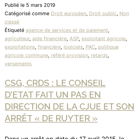
Publié le
5 mars 2019
Catégorisé comme
Droit européen
,
Droit public
,
Non
classé
Étiqueté
agence de services et de paiement
,
agriculteur
,
aide financière
,
ASP
,
exploitant agricole
,
exploitations
,
financière
,
logiciels
,
PAC
,
politique
agricole commune
,
référé provision
,
retards
,
versements
CSG, CRDS : LE CONSEIL
D’ETAT FAIT UN PAS EN
DIRECTION DE LA CJUE ET SON
ARRÊT « DE RUYTER »