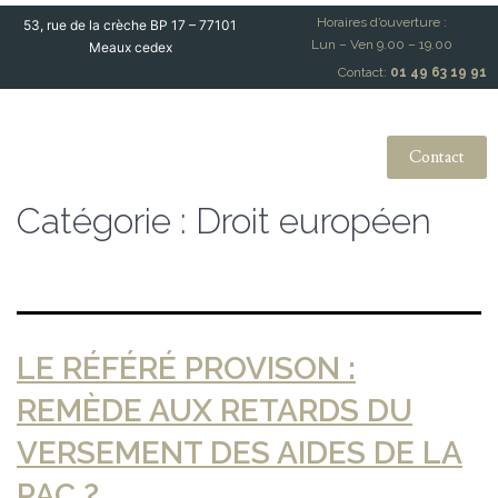
Horaires d’ouverture :
53, rue de la crèche BP 17 – 77101
Lun – Ven 9.00 – 19.00
Meaux cedex
Contact:
01 49 63 19 91
Contact
Catégorie :
Droit européen
LE RÉFÉRÉ PROVISON :
REMÈDE AUX RETARDS DU
VERSEMENT DES AIDES DE LA
PAC ?