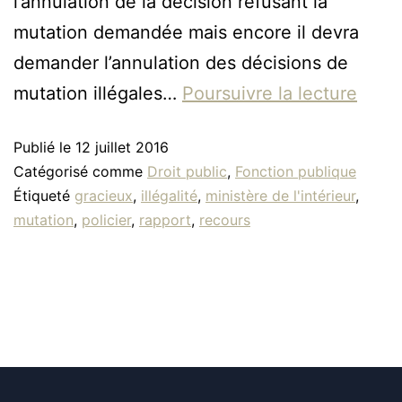
l’annulation de la décision refusant la
mutation demandée mais encore il devra
demander l’annulation des décisions de
mutation illégales…
Poursuivre la lecture
Publié le
12 juillet 2016
Catégorisé comme
Droit public
,
Fonction publique
Étiqueté
gracieux
,
illégalité
,
ministère de l'intérieur
,
mutation
,
policier
,
rapport
,
recours