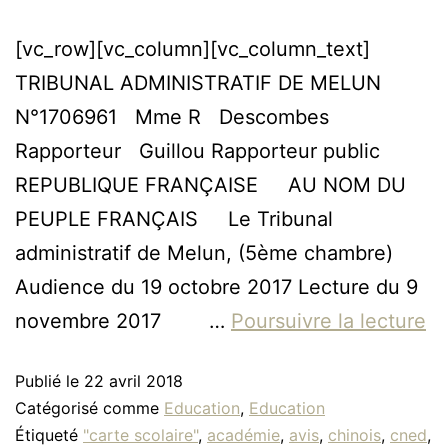
[vc_row][vc_column][vc_column_text]
TRIBUNAL ADMINISTRATIF DE MELUN
N°1706961 Mme R Descombes
Rapporteur Guillou Rapporteur public
REPUBLIQUE FRANÇAISE AU NOM DU
PEUPLE FRANÇAIS Le Tribunal
administratif de Melun, (5ème chambre)
Audience du 19 octobre 2017 Lecture du 9
novembre 2017 …
Poursuivre la lecture
Publié le
22 avril 2018
Catégorisé comme
Education
,
Education
Étiqueté
"carte scolaire"
,
académie
,
avis
,
chinois
,
cned
,