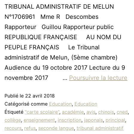
TRIBUNAL ADMINISTRATIF DE MELUN
N°1706961 Mme R Descombes
Rapporteur Guillou Rapporteur public
REPUBLIQUE FRANÇAISE AU NOM DU
PEUPLE FRANÇAIS Le Tribunal
administratif de Melun, (5ème chambre)
Audience du 19 octobre 2017 Lecture du 9
novembre 2017 …
Poursuivre la lecture
Publié le
22 avril 2018
Catégorisé comme
Education
,
Education
Étiqueté
"carte scolaire"
,
académie
,
avis
,
chinois
,
cned
,
collège
,
enseignement
,
inscription
,
japonais
,
principal
,
recours
,
refus
,
seconde langue
,
tribunal administratif