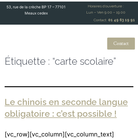
Horaires d’ouverture :
53, rue de la crèche BP 17 – 77101
Lun – Ven 9.00 – 19.00
Meaux cedex
Contact:
01 49 63 19 91
Contact
Étiquette :
“carte scolaire”
Le chinois en seconde langue
obligatoire : c’est possible !
[vc_row][vc_column][vc_column_text]