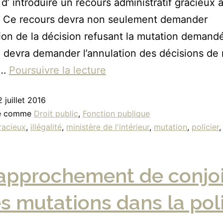
 d’ introduire un recours administratif gracieux 
e. Ce recours devra non seulement demander
tion de la décision refusant la mutation demand
l devra demander l’annulation des décisions de
s…
Poursuivre la lecture
2 juillet 2016
sé comme
Droit public
,
Fonction publique
racieux
,
illégalité
,
ministère de l'intérieur
,
mutation
,
policier
rapprochement de conjo
es mutations dans la pol