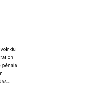
uvoir du
tration
e pénale
r
 des…