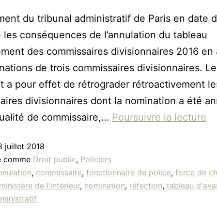
ent du tribunal administratif de Paris en date d
e les conséquences de l’annulation du tableau
ment des commissaires divisionnaires 2016 en
nations de trois commissaires divisionnaires. Le
 a pour effet de rétrograder rétroactivement le
ires divisionnaires dont la nomination a été a
ualité de commissaire,…
Poursuivre la lecture
3 juillet 2018
sé comme
Droit public
,
Policiers
nnulation
,
commissaire
,
fonctionnaire de police
,
force de c
ministère de l'intérieur
,
nomination
,
réfection
,
tableau d'av
ministratif