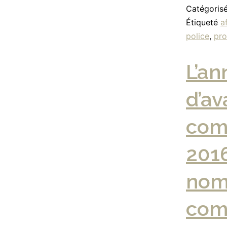
Catégori
Étiqueté
a
police
,
pro
L’an
d’a
comm
2016
nomi
comm