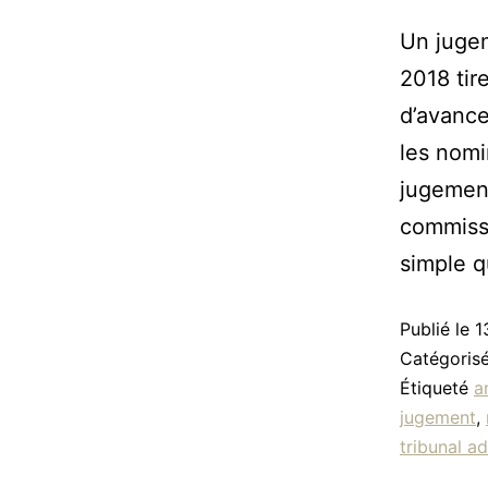
Un jugem
2018 tir
d’avance
les nomi
jugement
commissa
simple q
Publié le
1
Catégori
Étiqueté
a
jugement
,
tribunal ad