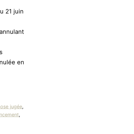
u 21 juin
 annulant
s
nnulée en
hose jugée
,
ancement
,