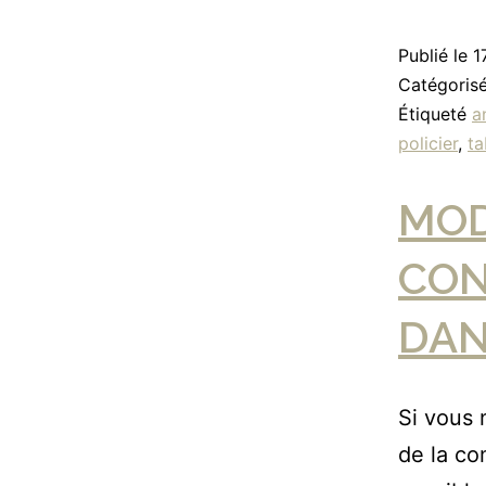
Publié le
1
Catégori
Étiqueté
a
policier
,
ta
MOD
CON
DAN
Si vous 
de la co