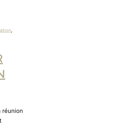
ation
,
R
N
a réunion
t