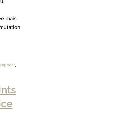
au
ée mais
 mutation
,
rapport
,
ints
ice