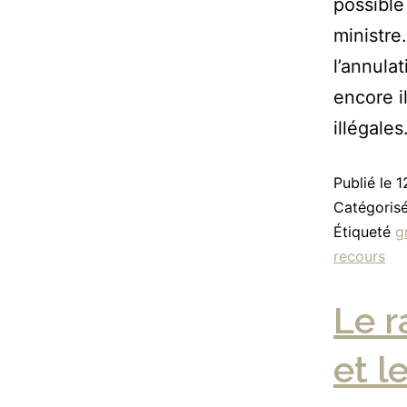
possible
ministr
l’annula
encore i
illégale
Publié le
1
Catégori
Étiqueté
g
recours
Le 
et l