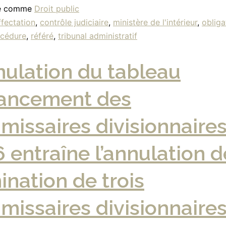
sé comme
Droit public
ffectation
,
contrôle judiciaire
,
ministère de l'intérieur
,
obliga
cédure
,
référé
,
tribunal administratif
nulation du tableau
vancement des
issaires divisionnaire
 entraîne l’annulation d
nation de trois
issaires divisionnaire