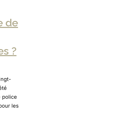
e de
es ?
ingt-
été
 police
pour les