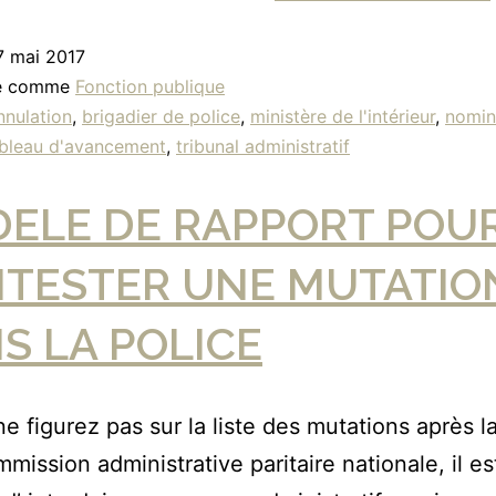
7 mai 2017
sé comme
Fonction publique
nnulation
,
brigadier de police
,
ministère de l'intérieur
,
nomin
bleau d'avancement
,
tribunal administratif
ELE DE RAPPORT POU
TESTER UNE MUTATIO
S LA POLICE
ne figurez pas sur la liste des mutations après l
mmission administrative paritaire nationale, il es