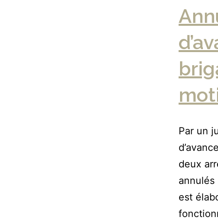
Annu
d’a
brig
moti
Par un j
d’avance
deux arr
annulés 
est élab
fonctionn