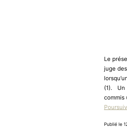
Le présen
juge des 
lorsqu’u
(1). Un 
commis u
Poursuiv
Publié le
1