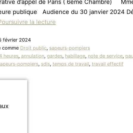
trative d’appel de Paris ( 6ème Chambre) Mm
eure publique Audience du 30 janvier 2024 Dé
Poursuivre la lecture
5 février 2024
sé comme
Droit public
,
sapeurs-pompiers
4 heures
,
annulation
,
gardes
,
habillage
,
note de service
,
pa
sapeurs-pompiers
,
sdis
,
temps de travail
,
travail effectif
aux