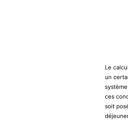
Le calcu
un certa
système 
ces cond
soit pos
déjeune