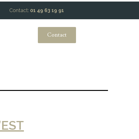
Contact:
01 49 63 19 91
Contact
’EST