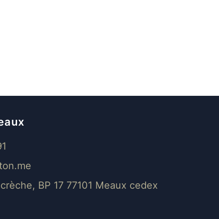
eaux
91
ton.me
a crèche, BP 17 77101 Meaux cedex