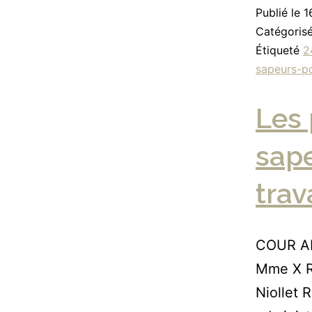
Publié le
1
Catégori
Étiqueté
2
sapeurs-p
Les 
sap
trava
COUR A
Mme X 
Niolle