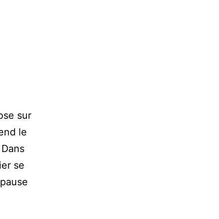
ose sur
end le
. Dans
ier se
a pause