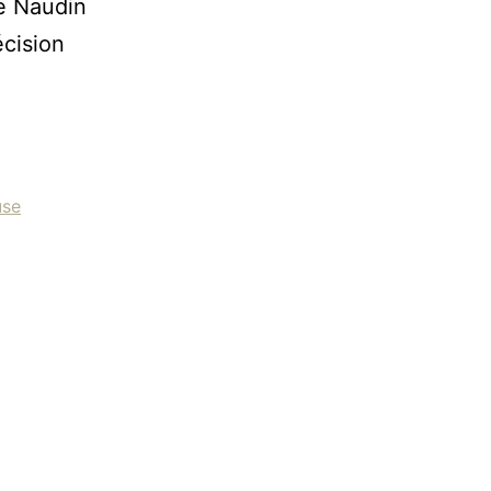
e Naudin
cision
use