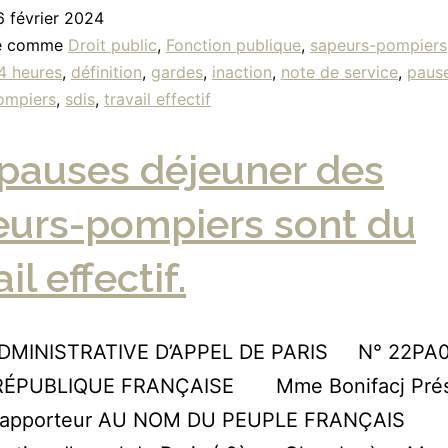
6 février 2024
sé comme
Droit public
,
Fonction publique
,
sapeurs-pompiers
4 heures
,
définition
,
gardes
,
inaction
,
note de service
,
pause
ompiers
,
sdis
,
travail effectif
pauses déjeuner des
eurs-pompiers sont du
il effectif.
DMINISTRATIVE D’APPEL DE PARIS N° 22P
RÉPUBLIQUE FRANÇAISE Mme Bonifacj Pré
t Rapporteur AU NOM DU PEUPLE FRANÇAIS 