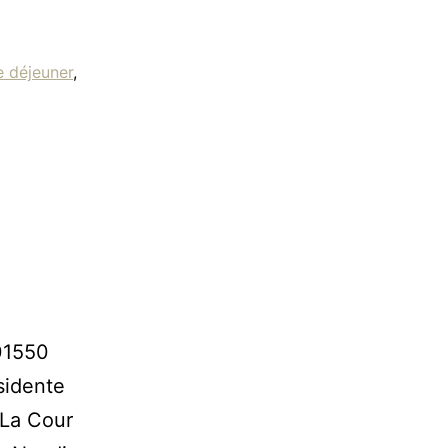
 déjeuner
,
A01550
sidente
La Cour