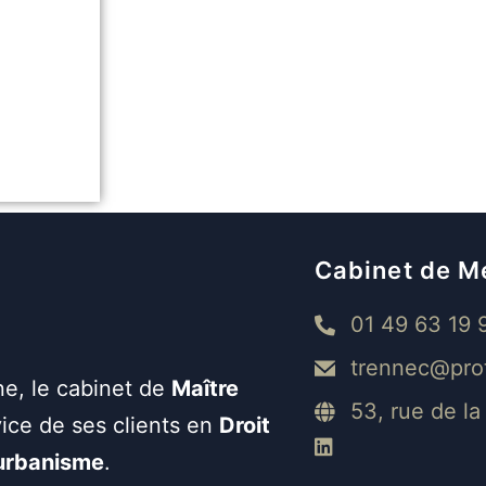
Cabinet de M
01 49 63 19 
trennec@pro
ne, le cabinet de
Maître
53, rue de l
ice de ses clients en
Droit
’urbanisme
.