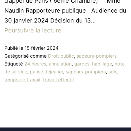
d’appel de Paris ( 6ème Chambre) Mme
Naudin Rapporteure publique Audience du
30 janvier 2024 Décision du 13…
Poursuivre la lecture
Publié le
15 février 2024
Catégorisé comme
Droit public
,
sapeurs-pompiers
Étiqueté
24 heures
,
annulation
,
gardes
,
habillage
,
note
de service
,
pause déjeuner
,
sapeurs-pompiers
,
sdis
,
temps de travail
,
travail effectif