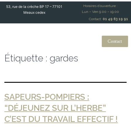
Horaires d’ouverture :
53, rue de la crèche BP 17 – 77101
Lun – Ven 9.00 – 19.00
Meaux cedex
Contact:
01 49 63 19 91
Contact
Étiquette :
gardes
SAPEURS-POMPIERS :
“DÉJEUNEZ SUR L’HERBE”
C’EST DU TRAVAIL EFFECTIF !