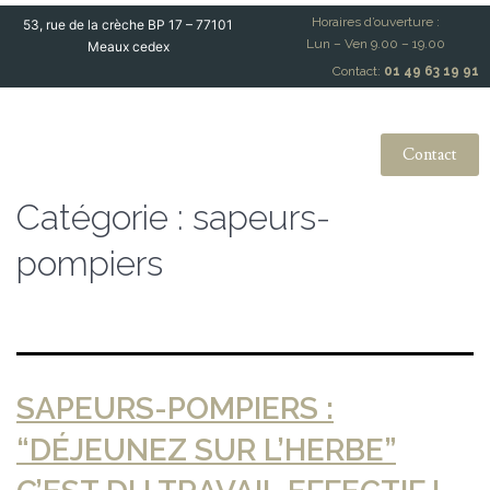
Horaires d’ouverture :
53, rue de la crèche BP 17 – 77101
Lun – Ven 9.00 – 19.00
Meaux cedex
Contact:
01 49 63 19 91
Contact
Catégorie :
sapeurs-
pompiers
SAPEURS-POMPIERS :
“DÉJEUNEZ SUR L’HERBE”