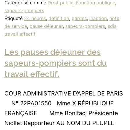
Catégorisé comme
Droit public
,
Fonction publique
,
sapeurs-pompiers
Étiqueté
24 heures
,
définition
,
gardes
,
inaction
,
note
de service
,
pause déjeuner
,
sapeurs-pompiers
,
sdis
,
travail effectif
Les pauses déjeuner des
sapeurs-pompiers sont du
travail effectif.
COUR ADMINISTRATIVE D’APPEL DE PARIS
N° 22PA01550 Mme X RÉPUBLIQUE
FRANÇAISE Mme Bonifacj Présidente
Niollet Rapporteur AU NOM DU PEUPLE