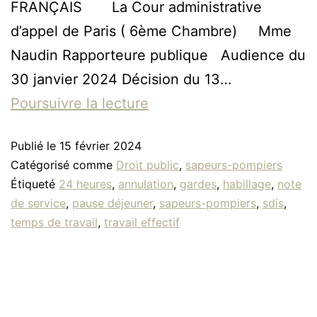
FRANÇAIS La Cour administrative
d’appel de Paris ( 6ème Chambre) Mme
Naudin Rapporteure publique Audience du
30 janvier 2024 Décision du 13…
Poursuivre la lecture
Publié le
15 février 2024
Catégorisé comme
Droit public
,
sapeurs-pompiers
Étiqueté
24 heures
,
annulation
,
gardes
,
habillage
,
note
de service
,
pause déjeuner
,
sapeurs-pompiers
,
sdis
,
temps de travail
,
travail effectif