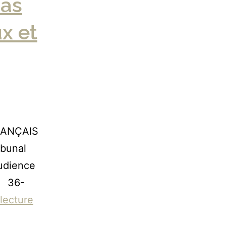
pas
ux et
RANÇAIS
ibunal
Audience
0 36-
 lecture