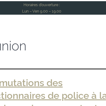
Horaires d’ouverture :
Lun – Ven 9.00 – 19.00
nion
 mutations des
tionnaires de police à l