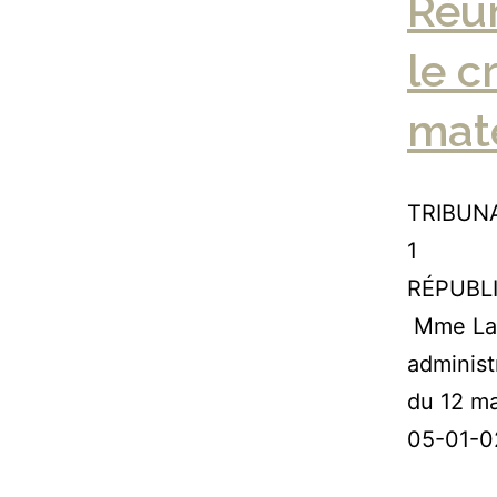
Réun
le c
maté
TRIBUNA
RÉPUBL
Mme Lafo
administ
du 12 m
05-01-0