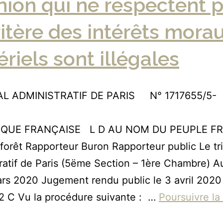
ion qui ne respectent 
ritère des intérêts mora
riels sont illégales
L ADMINISTRATIF DE PARIS N° 1717655/5-
1
IQUE FRANÇAISE L D AU NOM DU PEUPLE F
rêt Rapporteur Buron Rapporteur public Le tr
ratif de Paris (5ëme Section – 1ère Chambre) 
ars 2020 Jugement rendu public le 3 avril 202
2 C Vu la procédure suivante : …
Poursuivre la