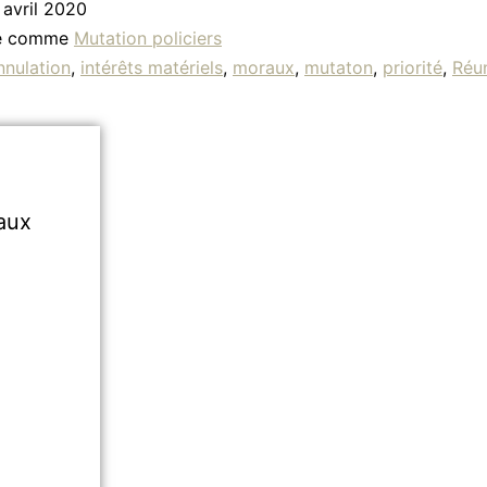
 avril 2020
sé comme
Mutation policiers
nnulation
,
intérêts matériels
,
moraux
,
mutaton
,
priorité
,
Réu
aux