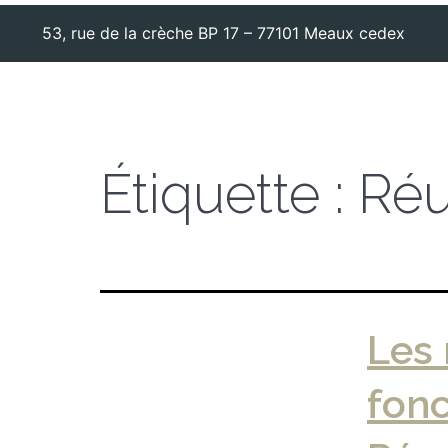
53, rue de la crèche BP 17 – 77101 Meaux cedex
Étiquette :
Réu
Les
fonc