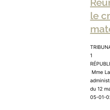
Réun
le c
maté
TRIBUNA
RÉPUBL
Mme Lafo
administ
du 12 m
05-01-0