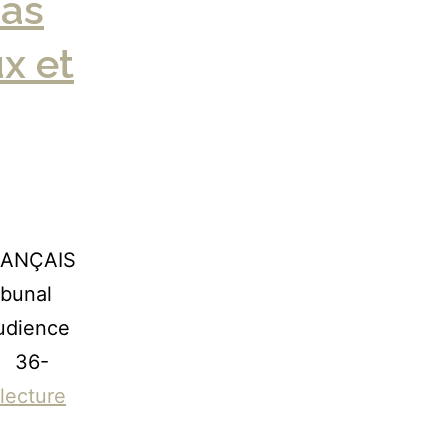
pas
ux et
RANÇAIS
ibunal
Audience
0 36-
 lecture