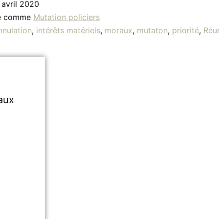
 avril 2020
sé comme
Mutation policiers
nnulation
,
intérêts matériels
,
moraux
,
mutaton
,
priorité
,
Réu
aux