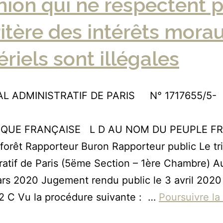
ion qui ne respectent 
ritère des intérêts mora
riels sont illégales
L ADMINISTRATIF DE PARIS N° 1717655/5-
1
IQUE FRANÇAISE L D AU NOM DU PEUPLE F
rêt Rapporteur Buron Rapporteur public Le tr
ratif de Paris (5ëme Section – 1ère Chambre) 
ars 2020 Jugement rendu public le 3 avril 202
2 C Vu la procédure suivante : …
Poursuivre la