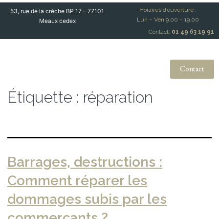
Horaires d’ouverture :
53, rue de la crèche BP 17 – 77101
Lun – Ven 9.00 – 19.00
Meaux cedex
Contact:
01 49 63 19 91
Contact
Étiquette :
réparation
Barrages, destructions :
Comment réparer les
dommages subis par les
commerçants ?