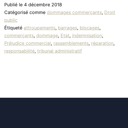
Publié le
4 décembre 2018
Catégorisé comme
dommages commerçants
,
Droit
public
Étiqueté
attroupements
,
barrages
,
blocages
,
commerçants
,
dommage
,
Etat
,
indemnisation
,
Préjudice commercial
,
rassemblements
,
réparation
,
responsabilité
,
tribunal administratif