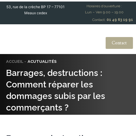
Horaires d’ouverture :
53, rue de la crèche BP 17 – 77101
Lun – Ven 9.00 – 19.00
Meaux cedex
Contact:
01 49 63 19 91
Contact
ACCUEIL -
ACUTUALITÉS
Barrages, destructions :
Comment réparer les
dommages subis par les
commerçants ?