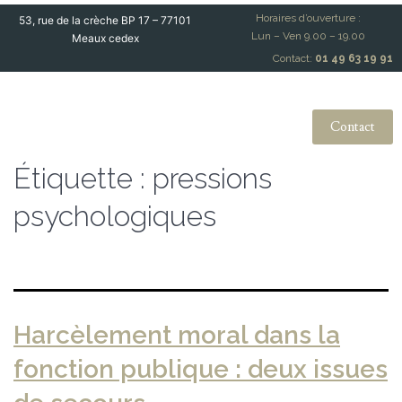
Horaires d’ouverture :
53, rue de la crèche BP 17 – 77101
Lun – Ven 9.00 – 19.00
Meaux cedex
Contact:
01 49 63 19 91
Contact
Étiquette :
pressions
psychologiques
Harcèlement moral dans la
fonction publique : deux issues