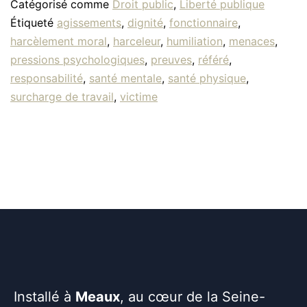
Catégorisé comme
Droit public
,
Liberté publique
Étiqueté
agissements
,
dignité
,
fonctionnaire
,
harcèlement moral
,
harceleur
,
humiliation
,
menaces
,
pressions psychologiques
,
preuves
,
référé
,
responsabilité
,
santé mentale
,
santé physique
,
surcharge de travail
,
victime
Installé à
Meaux
, au cœur de la Seine-