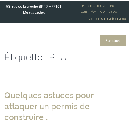
Horaires d’ouverture :
53, rue de la crèche BP 17 – 77101
Lun – Ven 9.00 – 19.00
Meaux cedex
Contact:
01 49 63 19 91
Contact
Étiquette :
PLU
Quelques astuces pour
attaquer un permis de
construire .