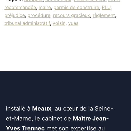
recommandée
,
maire
,
permis de construire
,
PLU
,
préjudice
,
procédure
,
recours gracieux
,
règlement
,
tribunal administratif
,
voisin
,
vues
Installé à
Meaux
, au cœur de la Seine-
et-Marne, le cabinet de
Maître Jean-
Yves Trennec
met son expertise au