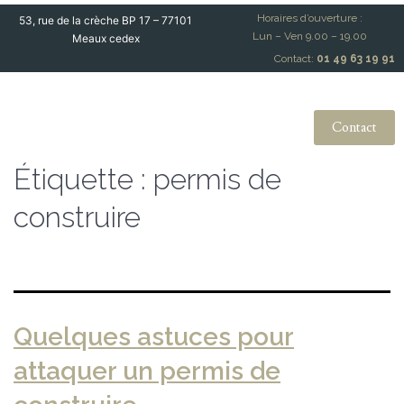
Horaires d’ouverture :
53, rue de la crèche BP 17 – 77101
Lun – Ven 9.00 – 19.00
Meaux cedex
Contact:
01 49 63 19 91
Contact
Étiquette :
permis de
construire
Quelques astuces pour
attaquer un permis de