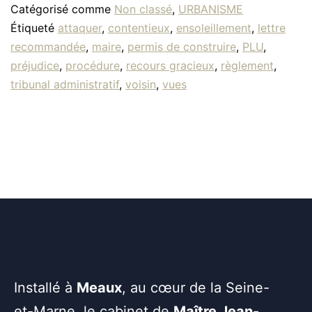
Catégorisé comme
Non classé
,
URBANISME
Étiqueté
attaquer
,
contentieux
,
ensoleillement
,
lettre
recommandée
,
maire
,
permis de construire
,
PLU
,
préjudice
,
procédure
,
recours gracieux
,
règlement
,
tribunal administratif
,
voisin
,
vues
Installé à
Meaux
, au cœur de la Seine-
et-Marne, le cabinet de
Maître Jean-