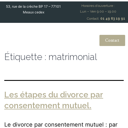
Horaires d’ouverture :
53, rue de la crèche BP 17 – 77101
Lun – Ven 9.00 – 19.00
Meaux cedex
Contact:
01 49 63 19 91
Contact
Étiquette :
matrimonial
Les étapes du divorce par
consentement mutuel.
Le divorce par consentement mutuel : par