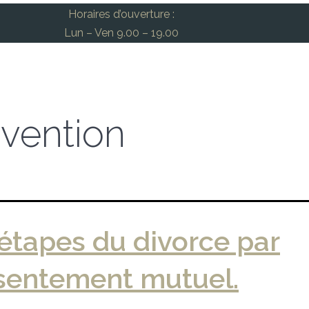
Horaires d’ouverture :
Lun – Ven 9.00 – 19.00
vention
étapes du divorce par
sentement mutuel.