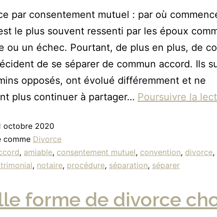
rce par consentement mutuel : par où commence
est le plus souvent ressenti par les époux com
e ou un échec. Pourtant, de plus en plus, de c
écident de se séparer de commun accord. Ils s
ins opposés, ont évolué différemment et ne
nt plus continuer à partager…
Poursuivre la lec
1 octobre 2020
sé comme
Divorce
ccord
,
amiable
,
consentement mutuel
,
convention
,
divorce
,
trimonial
,
notaire
,
procédure
,
séparation
,
séparer
le forme de divorce cho