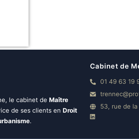
Cabinet de M
01 49 63 19 
trennec@pro
ne, le cabinet de
Maître
53, rue de l
ice de ses clients en
Droit
’urbanisme
.