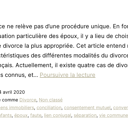
ce ne relève pas d’une procédure unique. En fo
uation particulière des époux, il y a lieu de chois
 divorce la plus appropriée. Cet article entend 
ctéristiques des différentes modalités du divorc
ançais. Actuellement, il existe quatre cas de div
us connus, et…
Poursuivre la lecture
4 avril 2020
sé comme
Divorce
,
Non classé
iens immobiliers
,
conciliation
,
consentement mutuel
,
conven
nfants
,
époux
,
faute
,
lien conjugal
,
séparation
,
vie commune