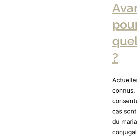
Avan
pour
quel
?
Actuelle
connus, 
consente
cas sont
du maria
conjugal