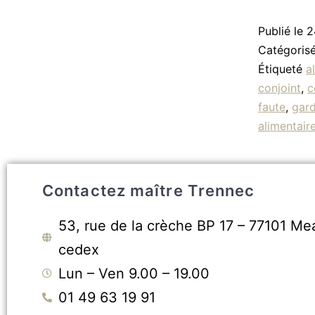
Publié le
2
Catégori
Étiqueté
a
conjoint
,
c
faute
,
gar
alimentair
Contactez maître Trennec
53, rue de la crèche BP 17 – 77101 Me
cedex
Lun – Ven 9.00 – 19.00
01 49 63 19 91