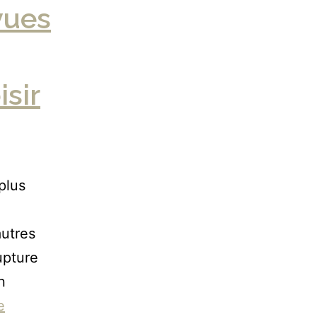
vues
isir
plus
autres
upture
n
e