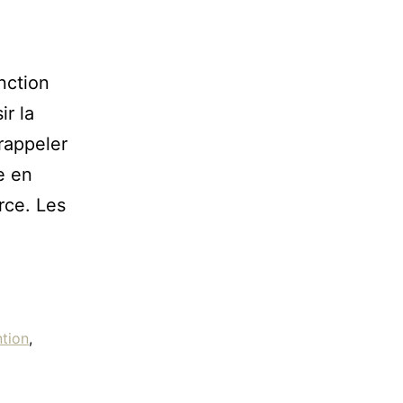
nction
ir la
rappeler
e en
orce. Les
tion
,