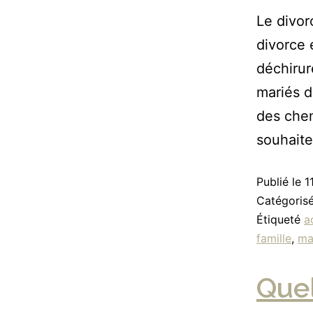
Le divo
divorce 
déchirur
mariés d
des chem
souhaite
Publié le
1
Catégori
Étiqueté
a
famille
,
ma
Quel