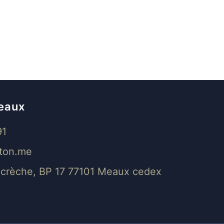
eaux
91
ton.me
a crèche, BP 17 77101 Meaux cedex