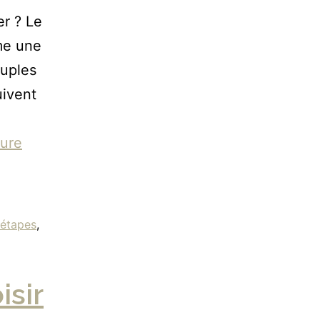
r ? Le
me une
ouples
uivent
ture
étapes
,
isir