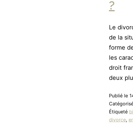
?
Le divor
de la sit
forme de
les cara
droit fr
deux pl
Publié le
1
Catégori
Étiqueté
b
divorce
,
e