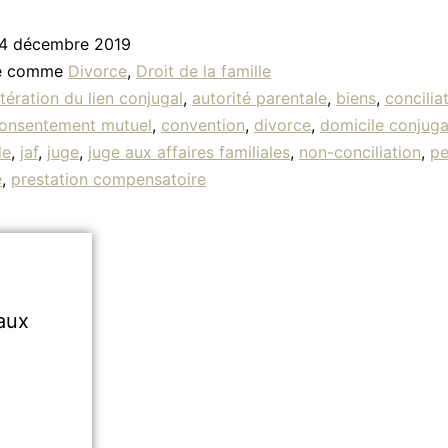
4 décembre 2019
sé comme
Divorce
,
Droit de la famille
ltération du lien conjugal
,
autorité parentale
,
biens
,
concilia
onsentement mutuel
,
convention
,
divorce
,
domicile conjuga
de
,
jaf
,
juge
,
juge aux affaires familiales
,
non-conciliation
,
pe
e
,
prestation compensatoire
aux