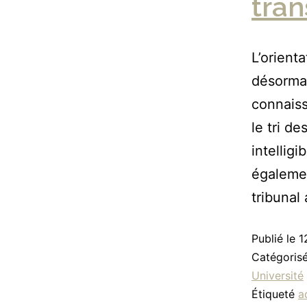
tran
L’orient
désormai
connaiss
le tri d
intellig
égaleme
tribunal
Publié le
1
Catégori
Université
Étiqueté
a