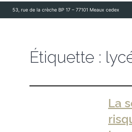
53, rue de la crèche BP 17 – 77101 Meaux cedex
Étiquette :
lyc
La s
risq