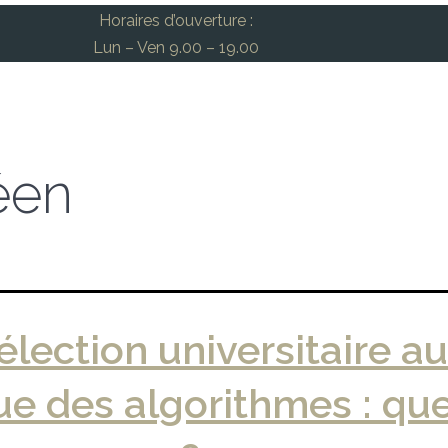
Horaires d’ouverture :
Lun – Ven 9.00 – 19.00
éen
élection universitaire au
ue des algorithmes : que