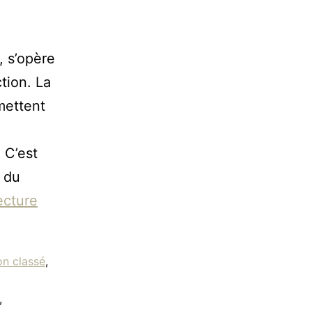
, s’opère
tion. La
mettent
 C’est
 du
ecture
n classé
,
,