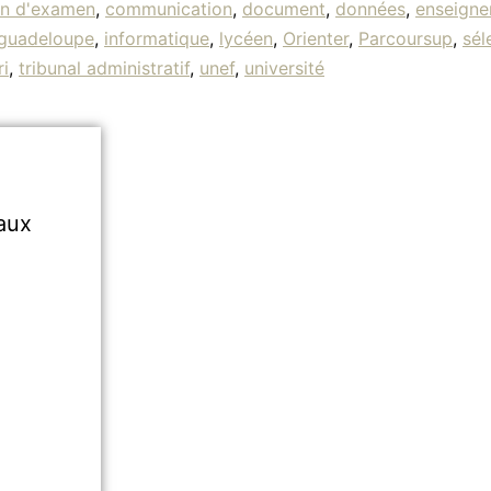
n d'examen
,
communication
,
document
,
données
,
enseign
guadeloupe
,
informatique
,
lycéen
,
Orienter
,
Parcoursup
,
sél
ri
,
tribunal administratif
,
unef
,
université
aux