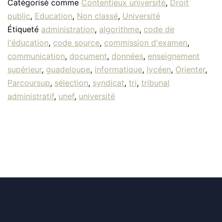
Catégorisé comme
Contentieux université
,
Droit
public
,
Education
,
Non classé
,
Université
Étiqueté
administration
,
algorithme
,
code de
l'éducation
,
code source
,
commission d'examen
,
communication
,
document
,
données
,
enseignement
supérieur
,
guadeloupe
,
informatique
,
lycéen
,
Orienter
,
Parcoursup
,
sélection
,
syndicat
,
tri
,
tribunal
administratif
,
unef
,
université