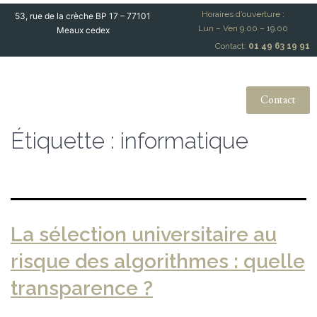
Horaires d’ouverture :
53, rue de la crèche BP 17 – 77101
Lun – Ven 9.00 – 19.00
Meaux cedex
Contact:
01 49 63 19 91
Contact
Étiquette :
informatique
La sélection universitaire au
risque des algorithmes : quelle
transparence ?