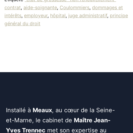
contrat
,
aide-soignante
,
Coulommiers
,
dommages et
intérêts
,
employeur
,
hôpital
,
juge administratif
,
principe
général du droit
Installé à
Meaux
, au cœur de la Seine-
et-Marne, le cabinet de
Maître Jean-
Yves Trennec
met son expertise au