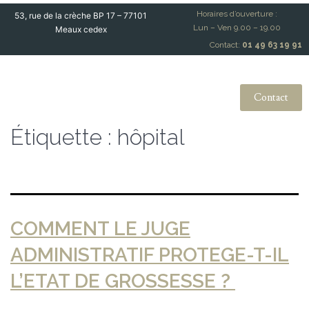
Horaires d’ouverture :
53, rue de la crèche BP 17 – 77101
Lun – Ven 9.00 – 19.00
Meaux cedex
Contact:
01 49 63 19 91
Contact
Étiquette :
hôpital
COMMENT LE JUGE
ADMINISTRATIF PROTEGE-T-IL
L’ETAT DE GROSSESSE ?