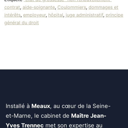
contrat
,
aide-soignante
,
Coulommiers
,
dommages et
intérêts
,
employeur
,
hôpital
,
juge administratif
,
principe
général du droit
Installé à
Meaux
, au cœur de la Seine-
et-Marne, le cabinet de
Maître Jean-
Yves Trennec
met son expertise au