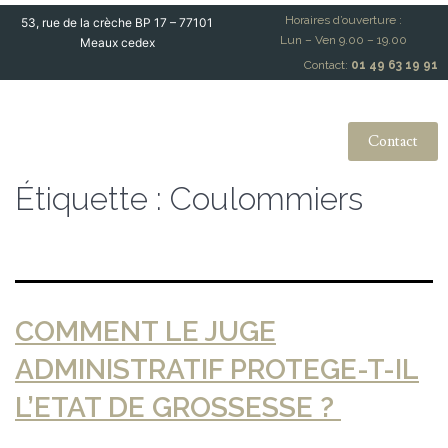
Horaires d’ouverture :
53, rue de la crèche BP 17 – 77101
Lun – Ven 9.00 – 19.00
Meaux cedex
Contact:
01 49 63 19 91
Contact
Étiquette :
Coulommiers
COMMENT LE JUGE
ADMINISTRATIF PROTEGE-T-IL
L’ETAT DE GROSSESSE ?