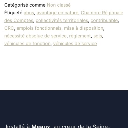
Catégorisé comme
Non classé
Étiqueté
abus
,
avantage en nature
,
Chambre Régionale
des Comptes
,
collectivités territoriales
,
contribuable
,
CRC
,
emplois fonctionnels
,
mise à disposition
,
nécessité absolue de service
,
règlement
,
sdis
,
véhicules de fonction
,
véhicules de service
Installé à
Meaux
, au cœur de la Seine-