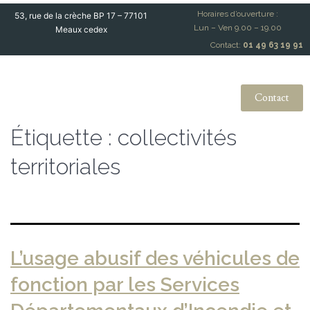
Horaires d’ouverture :
53, rue de la crèche BP 17 – 77101
Lun – Ven 9.00 – 19.00
Meaux cedex
Contact:
01 49 63 19 91
Contact
Étiquette :
collectivités
territoriales
L’usage abusif des véhicules de
fonction par les Services