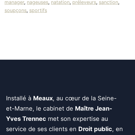
manager
,
nageuses
,
natation
,
préleveurs
,
sanction
,
soupçons
,
sportifs
Installé à
Meaux
, au cœur de la Seine-
et-Marne, le cabinet de
Maître Jean-
Yves Trennec
met son expertise au
service de ses clients en
Droit public
, en