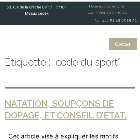
Horaires d’ouverture :
53, rue de la crèche BP 17 – 77101
Lun – Ven 9.00 – 19.00
Meaux cedex
Contact:
01 49 63 19 91
Contact
Étiquette :
“code du sport”
NATATION, SOUPÇONS DE
DOPAGE, ET CONSEIL D’ETAT.
Cet article vise à expliquer les motifs