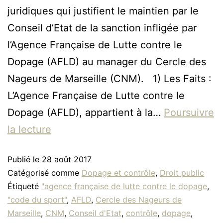
juridiques qui justifient le maintien par le
Conseil d’Etat de la sanction infligée par
l’Agence Française de Lutte contre le
Dopage (AFLD) au manager du Cercle des
Nageurs de Marseille (CNM). 1) Les Faits :
L’Agence Française de Lutte contre le
Dopage (AFLD), appartient à la…
Poursuivre
la lecture
Publié le
28 août 2017
Catégorisé comme
Dopage et contrôle
,
Droit public
Étiqueté
"agence française de lutte contre le dopage
,
"code du sport"
,
AFLD
,
Cercle des Nageurs de
Marseille
,
CNM
,
Conseil d'Etat
,
contrôle
,
dopage
,