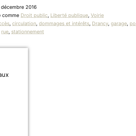
 décembre 2016
sé comme
Droit public
,
Liberté publique
,
Voirie
ccès
,
circulation
,
dommages et intérêts
,
Drancy
,
garage
,
po
,
rue
,
stationnement
aux