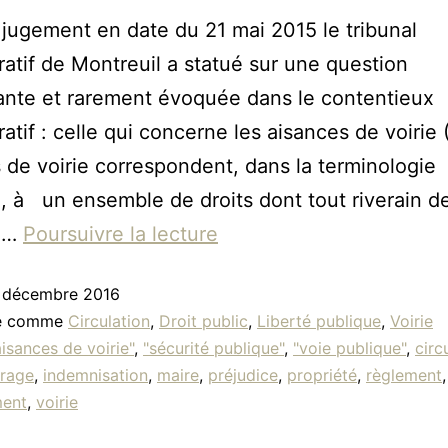
jugement en date du 21 mai 2015 le tribunal
ratif de Montreuil a statué sur une question
ante et rarement évoquée dans le contentieux
atif : celle qui concerne les aisances de voirie 
 de voirie correspondent, dans la terminologie
e, à un ensemble de droits dont tout riverain de
e…
Poursuivre la lecture
 décembre 2016
sé comme
Circulation
,
Droit public
,
Liberté publique
,
Voirie
aisances de voirie"
,
"sécurité publique"
,
"voie publique"
,
circ
rage
,
indemnisation
,
maire
,
préjudice
,
propriété
,
règlement
ment
,
voirie