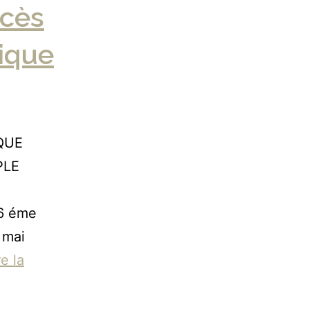
ccès
lique
QUE
PLE
(6 éme
 mai
e la