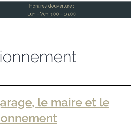
Horaires d’ouverture :
Lun – Ven 9.00 – 19.00
tionnement
arage, le maire et le
tionnement