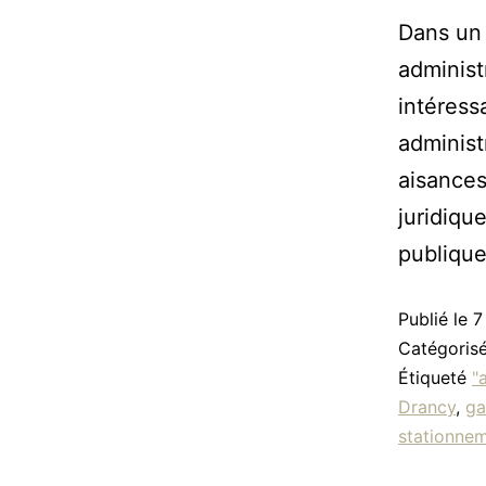
Dans un 
administ
intéress
administr
aisances
juridiqu
publiqu
Publié le
7
Catégori
Étiqueté
"
Drancy
,
ga
stationne