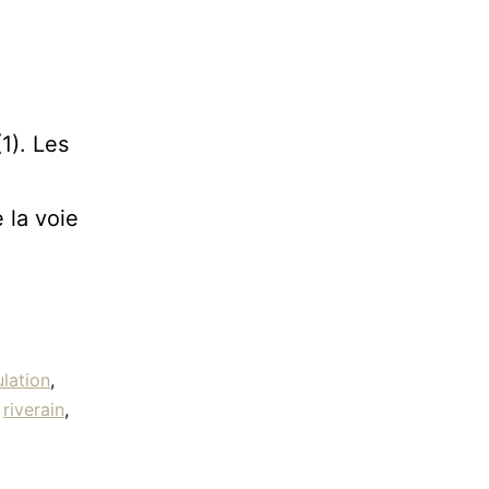
(1). Les
 la voie
ulation
,
,
riverain
,