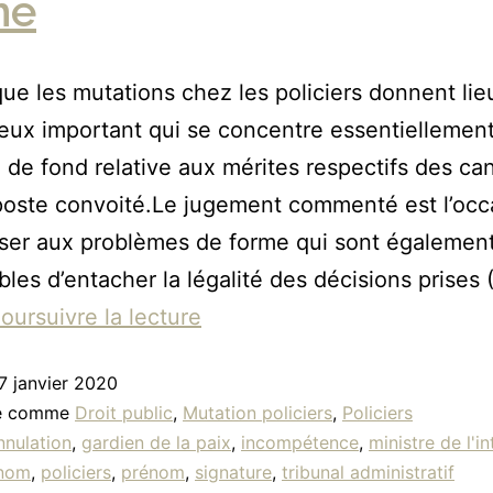
me
que les mutations chez les policiers donnent lie
eux important qui se concentre essentiellement
 de fond relative aux mérites respectifs des ca
poste convoité.Le jugement commenté est l’occ
sser aux problèmes de forme qui sont égalemen
bles d’entacher la légalité des décisions prises (
oursuivre la lecture
7 janvier 2020
sé comme
Droit public
,
Mutation policiers
,
Policiers
nnulation
,
gardien de la paix
,
incompétence
,
ministre de l'in
nom
,
policiers
,
prénom
,
signature
,
tribunal administratif