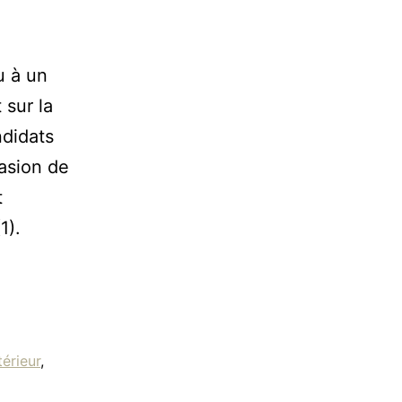
u à un
 sur la
ndidats
asion de
t
1).
térieur
,