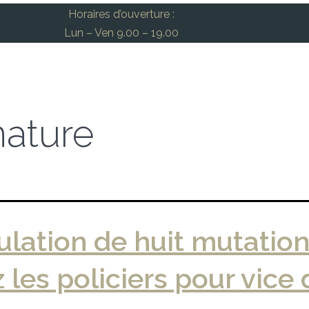
Horaires d’ouverture :
Lun – Ven 9.00 – 19.00
nature
lation de huit mutatio
 les policiers pour vice 