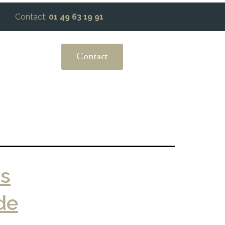
Contact:
01 49 63 19 91
Contact
ns
de