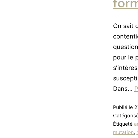
for
On sait 
contenti
question
pour le 
s’intére
suscepti
Dans…
P
Publié le
2
Catégori
Étiqueté
a
mutation
,