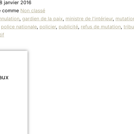
8 janvier 2016
sé comme
Non classé
nnulation
,
gardien de la paix
,
ministre de l'intérieur
,
mutation
,
police nationale
,
policier
,
publicité
,
refus de mutation
,
trib
if
aux