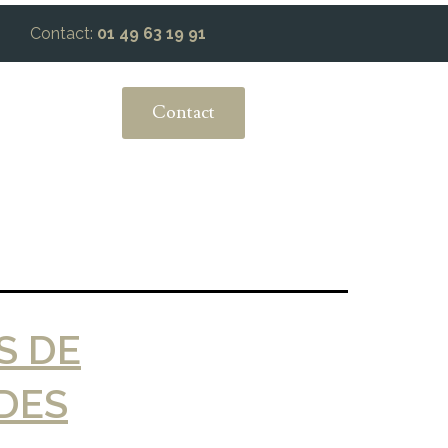
Contact:
01 49 63 19 91
Contact
S DE
 DES