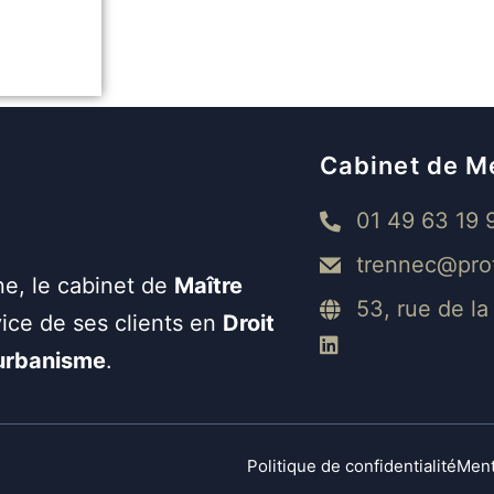
Cabinet de M
01 49 63 19 
trennec@pro
ne, le cabinet de
Maître
53, rue de l
ice de ses clients en
Droit
’urbanisme
.
Politique de confidentialité
Ment