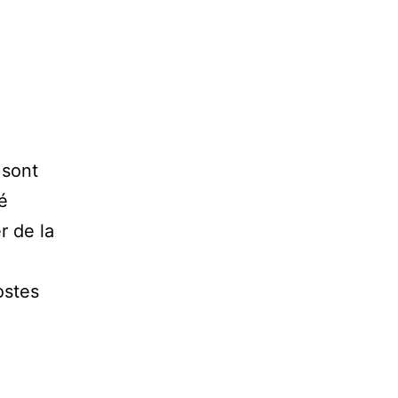
 sont
é
r de la
ostes