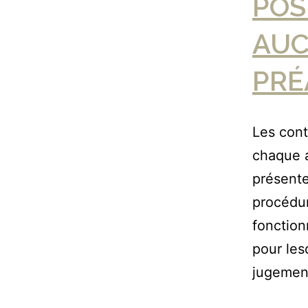
POS
AUC
PRÉ
Les cont
chaque 
présente
procédu
fonction
pour les
jugemen