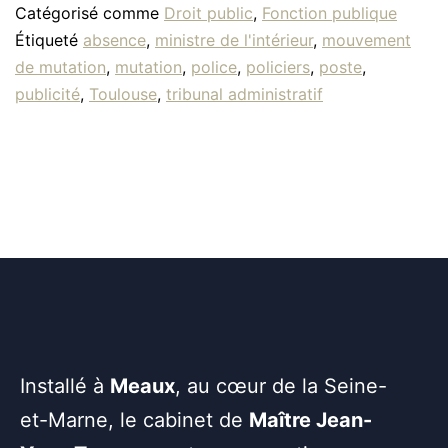
Catégorisé comme
Droit public
,
Fonction publique
Étiqueté
absence
,
ministre de l'intérieur
,
mouvement
de mutation
,
mutation
,
police
,
policiers
,
poste
,
publicité
,
Toulouse
,
tribunal administratif
Installé à
Meaux
, au cœur de la Seine-
et-Marne, le cabinet de
Maître Jean-