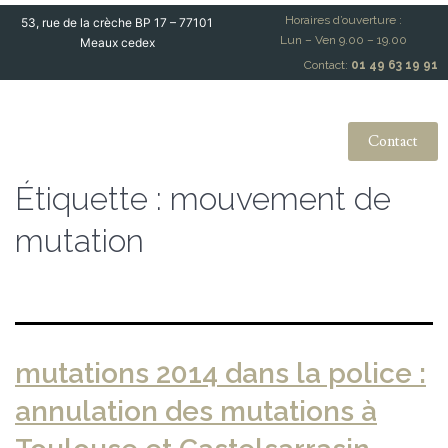
Horaires d’ouverture :
53, rue de la crèche BP 17 – 77101
Lun – Ven 9.00 – 19.00
Meaux cedex
Contact:
01 49 63 19 91
Contact
Étiquette :
mouvement de
mutation
mutations 2014 dans la police :
annulation des mutations à