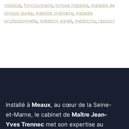
médical
,
fonctionnaire
,
longue maladie
,
maladie de
longue durée
,
maladie ordinaire
,
maladie
professionnelle
,
médecin agréé
,
médecins
,
rapport
Installé à
Meaux
, au cœur de la Seine-
et-Marne, le cabinet de
Maître Jean-
Yves Trennec
met son expertise au