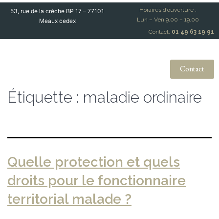
Horaires d’ouverture :
53, rue de la crèche BP 17 – 77101
Lun – Ven 9.00 – 19.00
Meaux cedex
Contact:
01 49 63 19 91
Contact
Étiquette :
maladie ordinaire
Quelle protection et quels
droits pour le fonctionnaire
territorial malade ?