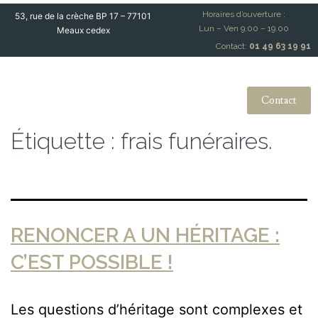
Horaires d’ouverture :
53, rue de la crèche BP 17 – 77101
Lun – Ven 9.00 – 19.00
Meaux cedex
Contact:
01 49 63 19 91
Contact
Étiquette :
frais funéraires.
RENONCER A UN HÉRITAGE :
C’EST POSSIBLE !
Les questions d’héritage sont complexes et