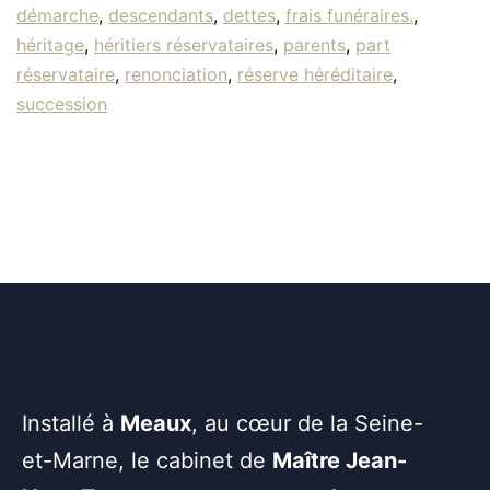
démarche
,
descendants
,
dettes
,
frais funéraires.
,
héritage
,
héritiers réservataires
,
parents
,
part
réservataire
,
renonciation
,
réserve héréditaire
,
succession
Installé à
Meaux
, au cœur de la Seine-
et-Marne, le cabinet de
Maître Jean-