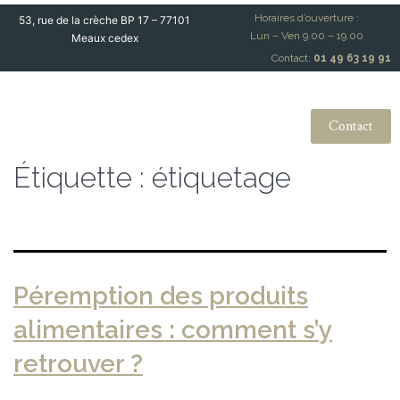
Horaires d’ouverture :
53, rue de la crèche BP 17 – 77101
Lun – Ven 9.00 – 19.00
Meaux cedex
Contact:
01 49 63 19 91
Contact
Étiquette :
étiquetage
Péremption des produits
alimentaires : comment s’y
retrouver ?