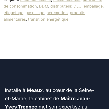
de consommation
,
DDM
,
distributeur
,
DLC
,
emballage
,
étiquetage
,
gaspillage
,
péremption
,
produits
alimentaires
,
transition énergétique
Installé à
Meaux
, au cœur de la Seine-
et-Marne, le cabinet de
Maître Jean-
Yves Trennec
met son expertise au