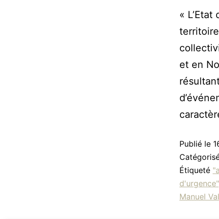
« L’Etat
territoir
collectiv
et en No
résultant
d’événem
caractè
Publié le
1
Catégori
Étiqueté
"
d'urgence"
Manuel Val