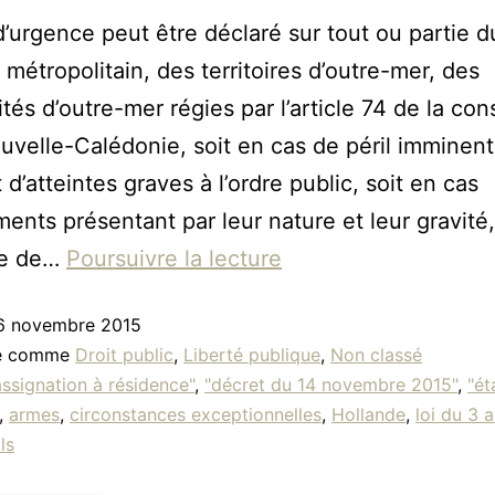
 d’urgence peut être déclaré sur tout ou partie d
e métropolitain, des territoires d’outre-mer, des
ités d’outre-mer régies par l’article 74 de la con
uvelle-Calédonie, soit en cas de péril imminent
 d’atteintes graves à l’ordre public, soit en cas
ents présentant par leur nature et leur gravité,
re de…
Poursuivre la lecture
6 novembre 2015
sé comme
Droit public
,
Liberté publique
,
Non classé
assignation à résidence"
,
"décret du 14 novembre 2015"
,
"ét
,
armes
,
circonstances exceptionnelles
,
Hollande
,
loi du 3 a
ls