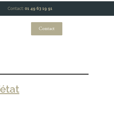
Contact:
01 49 63 19 91
Contact
’état