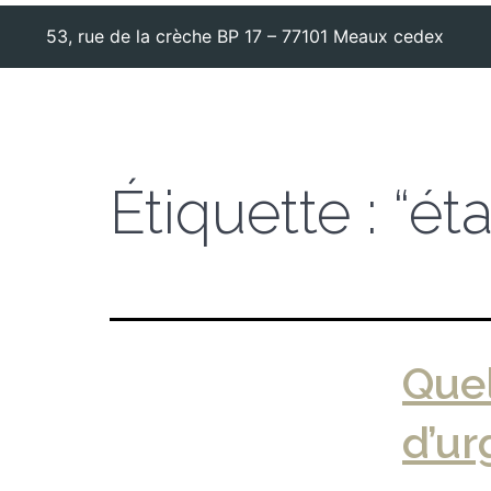
53, rue de la crèche BP 17 – 77101 Meaux cedex
Étiquette :
“ét
Quel
d’ur