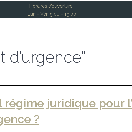
Horaires d’ouverture :
Lun – Ven 9.00 – 19.00
at d’urgence”
 régime juridique pour l
gence ?