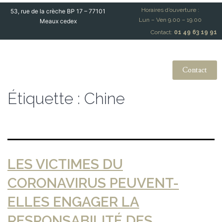
Horaires d’ouverture :
53, rue de la crèche BP 17 – 77101
Lun – Ven 9.00 – 19.00
Meaux cedex
Contact:
01 49 63 19 91
Contact
Étiquette :
Chine
LES VICTIMES DU
CORONAVIRUS PEUVENT-
ELLES ENGAGER LA
RESPONSABILITÉ DES