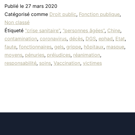
Publié le
27 mars 2020
Catégorisé comme
Droit public
,
Fonction publique
,
Non classé
Étiqueté
"crise sanitaire"
,
"personnes âgées"
,
Chine
,
contamination
,
coronavirus
,
décès
,
DGS
,
ephad
,
Etat
,
faute
,
fonctionnaires
,
gels
,
grippe
,
hôpitaux
,
masque
,
moyens
,
pénuries
,
préjudices
,
réanimation
,
responsabilité
,
soins
,
Vaccination
,
victimes