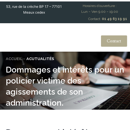
Horaires d’ouverture :
53, rue de la crèche BP 17 – 77101
Lun – Ven 9.00 – 19.00
Meaux cedex
Contact:
01 49 63 19 91
Contact
ACCUEIL -
ACUTUALITÉS
Dommages et intérêts pour un
policier victime des
agissements de son
administration.