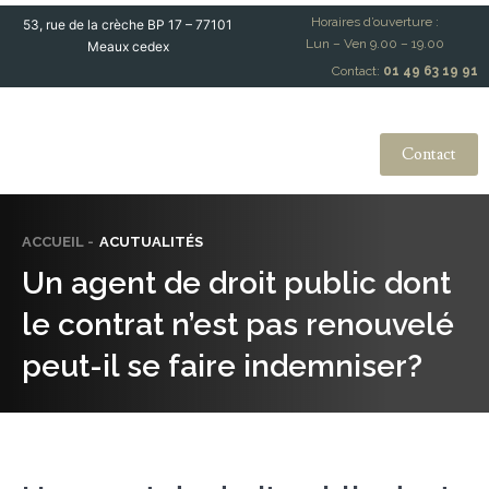
Horaires d’ouverture :
53, rue de la crèche BP 17 – 77101
Lun – Ven 9.00 – 19.00
Meaux cedex
Contact:
01 49 63 19 91
Contact
ACCUEIL -
ACUTUALITÉS
Un agent de droit public dont
le contrat n’est pas renouvelé
peut-il se faire indemniser?