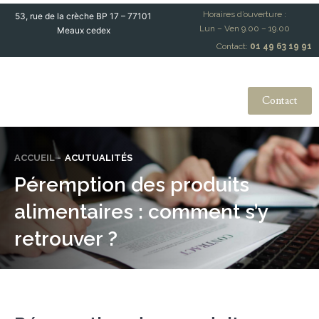
Horaires d’ouverture :
53, rue de la crèche BP 17 – 77101
Lun – Ven 9.00 – 19.00
Meaux cedex
Contact:
01 49 63 19 91
Contact
ACCUEIL -
ACUTUALITÉS
Péremption des produits
alimentaires : comment s’y
retrouver ?