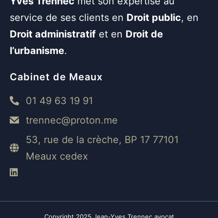
Yves Trennec
met son expertise au
service de ses clients en
Droit public
, en
Droit administratif
et en
Droit de
l’urbanisme
.
Cabinet de Meaux
01 49 63 19 91
trennec@proton.me
53, rue de la crèche, BP 17 77101
Meaux cedex
Copyright 2025 Jean-Yves Trennec avocat